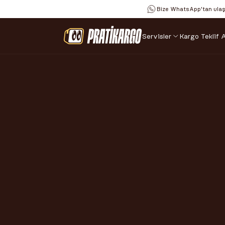
Bize WhatsApp'tan ula
Servisler
Kargo 
Teklif A
KÜÇÜK