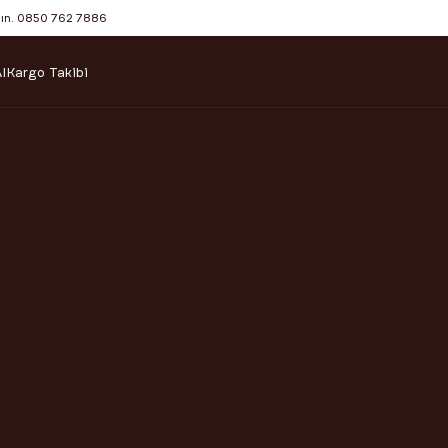
şın. 0850 762 7886
l
Kargo Takibi
 ÖLÇEKLI İHRACAT NAS